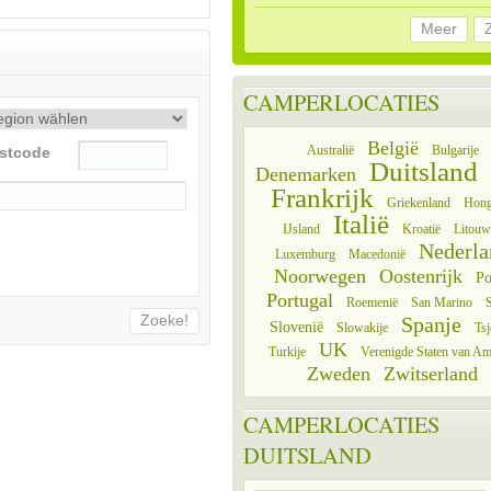
Meer
CAMPERLOCATIES
België
Australië
Bulgarije
stcode
Duitsland
Denemarken
Frankrijk
Griekenland
Hong
Italië
IJsland
Kroatië
Litouw
Nederla
Luxemburg
Macedonië
Noorwegen
Oostenrijk
Po
Portugal
Roemenië
San Marino
S
Zoeke!
Spanje
Slovenië
Slowakije
Tsj
UK
Turkije
Verenigde Staten van Am
Zweden
Zwitserland
CAMPERLOCATIES
DUITSLAND