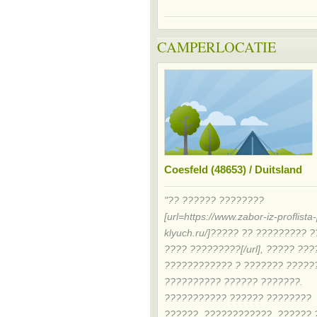
CAMPERLOCATIE
Coesfeld (48653) / Duitsland
"?? ?????? ????????
[url=https://www.zabor-iz-proflista
klyuch.ru/]????? ?? ????????? ?
???? ?????????[/url], ????? ??
???????????? ? ??????? ?????
?????????? ?????? ???????.
??????????? ?????? ????????
??????, ????????????, ?????? 