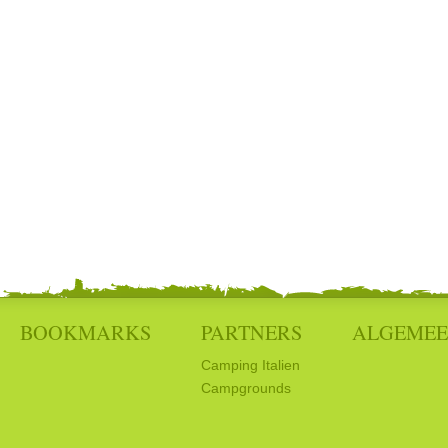
BOOKMARKS
PARTNERS
ALGEME
Camping Italien
Campgrounds