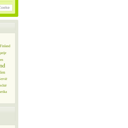
Zoeke
Finland
arije
en
nd
len
ervië
echië
erika