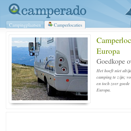
Campingplaatsen
Camperlocaties
Camperloca
Europa
Goedkope o
Het hoeft niet altij
camping te zijn; v
en toch zeer goede
Europa.