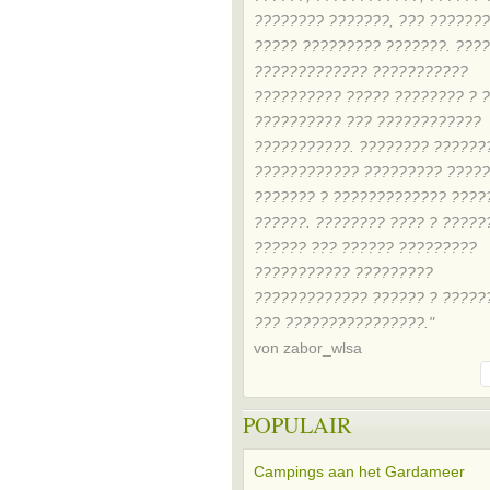
???????? ???????, ??? ??????
????? ????????? ???????. ???
????????????? ???????????
?????????? ????? ???????? ? 
?????????? ??? ????????????
???????????. ???????? ??????
???????????? ????????? ????
??????? ? ????????????? ????
??????. ???????? ???? ? ?????
?????? ??? ?????? ?????????
??????????? ?????????
????????????? ?????? ? ?????
??? ????????????????."
von zabor_wlsa
POPULAIR
Campings aan het Gardameer