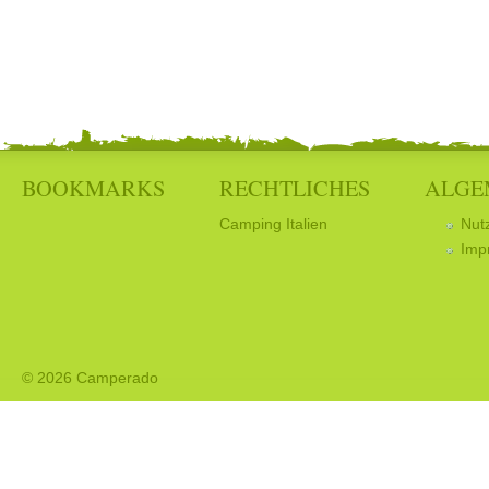
BOOKMARKS
RECHTLICHES
ALGE
Camping Italien
Nut
Imp
© 2026 Camperado