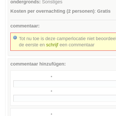
ondergronds:
Sonstiges
Kosten per overnachting (2 personen)
:
Gratis
commentaar:
Tot nu toe is deze camperlocatie niet beoordee
de eerste en
schrijf
een commentaar
commentaar hinzufügen:
*
*
*