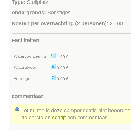
Type:
Stellplatz
ondergronds:
Sonstiges
Kosten per overnachting (2 personen)
: 25.00 €
Faciliteiten
Watervoorziening
1.00 €
Waterafvoer
0.00 €
Vermogen
0.00 €
commentaar:
Tot nu toe is deze camperlocatie niet beoordee
de eerste en
schrijf
een commentaar