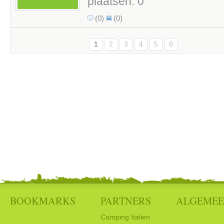
plaatsen: 0
(0)
(0)
1
2
3
4
5
6
BOOKMARKS
PARTNERS
ALGEME
Camping Italien