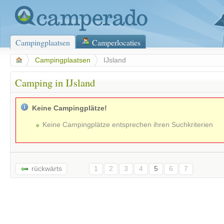
Campingplaatsen
Camperlocaties
>
Campingplaatsen
>
IJsland
Camping in IJsland
Keine Campingplätze!
Keine Campingplätze entsprechen ihren Suchkriterien
rückwärts
1
2
3
4
5
6
7