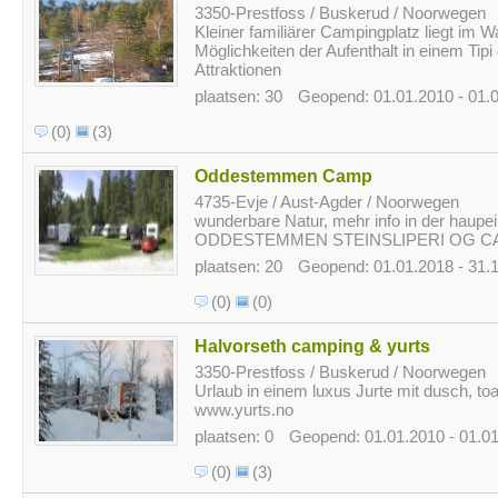
3350-Prestfoss / Buskerud / Noorwegen
Kleiner familiärer Campingplatz liegt im W
Möglichkeiten der Aufenthalt in einem Tipi 
Attraktionen
plaatsen: 30
Geopend: 01.01.2010 - 01.
(0)
(3)
Oddestemmen Camp
4735-Evje / Aust-Agder / Noorwegen
wunderbare Natur, mehr info in der haupe
ODDESTEMMEN STEINSLIPERI OG C
plaatsen: 20
Geopend: 01.01.2018 - 31.
(0)
(0)
Halvorseth camping & yurts
3350-Prestfoss / Buskerud / Noorwegen
Urlaub in einem luxus Jurte mit dusch, toal
www.yurts.no
plaatsen: 0
Geopend: 01.01.2010 - 01.0
(0)
(3)