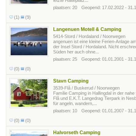
letzte Halteplatz...
plaatsen: 20
Geopend: 17.02.2022 - 31.
(1)
(9)
Langenuen Motell & Camping
5414-Stord / Hordaland / Noorwegen
angenuen ist eine kleine Ferien-Anlage a
der Insel Stord / Hordaland. Nicht erschr
Süden her auch ohne...
plaatsen: 25
Geopend: 01.01.2001 - 31.
(0)
(0)
Stavn Camping
3539-Flå / Buskerud / Noorwegen
Familie Camping in Hallingdal in der nahe
Flå und E.K.T. Langedrag Tierpark in Ne
für angeln, wandern,...
plaatsen: 10
Geopend: 01.01.2007 - 31.
(0)
(0)
Halvorseth Camping