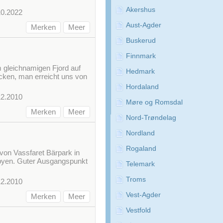
Akershus
10.2022
Aust-Agder
Merken
Meer
Buskerud
Finnmark
m gleichnamigen Fjord auf
Hedmark
ecken, man erreicht uns von
Hordaland
12.2010
Møre og Romsdal
Merken
Meer
Nord-Trøndelag
Nordland
Rogaland
 von Vassfaret Bärpark in
sbyen. Guter Ausgangspunkt
Telemark
Troms
12.2010
Vest-Agder
Merken
Meer
Vestfold