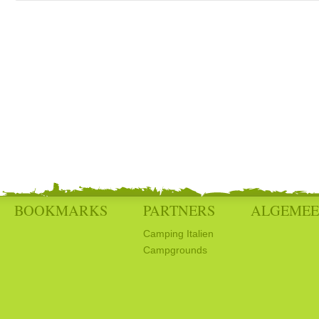
BOOKMARKS
PARTNERS
ALGEME
Camping Italien
Campgrounds