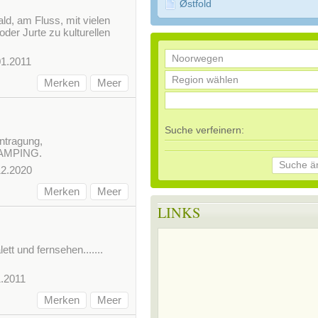
Østfold
ald, am Fluss, mit vielen
oder Jurte zu kulturellen
01.2011
Merken
Meer
Suche verfeinern:
intragung,
AMPING.
Suche ä
12.2020
Merken
Meer
LINKS
ett und fernsehen.......
1.2011
Merken
Meer