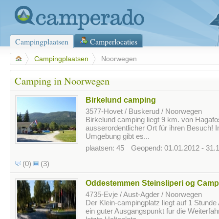
Campingplaatsen
Camperlocaties
>
Campingplaatsen
>
Noorwegen
Camping in Noorwegen
Birkelund camping
3577-Hovet / Buskerud / Noorwegen
Birkelund camping liegt 9 km. von Hagafos
ausserordentlicher Ort für ihren Besuch! I
Umgebung gibt es...
plaatsen: 45
Geopend: 01.01.2012 - 31.
(0)
(3)
Oddestemmen Steinsliperi og Camp
4735-Evje / Aust-Agder / Noorwegen
Der Klein-campingplatz liegt auf 1 Stunde 
ein guter Ausgangspunkt fur die Weiterfahr