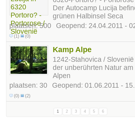
Der Autocamp Lucija befind
grünen Halbinsel Seca
plaatsen: 500
Geopend: 24.04.2011 - 0
(1)
(0)
Kamp Alpe
1242-Stahovica / Slovenië
der unberührten Natur am 
Alpen
plaatsen: 30
Geopend: 01.06.2011 - 15
(0)
(2)
1
2
3
4
5
6