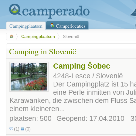
Campingplaatsen
Camperlocaties
>
Campingplaatsen
>
Slovenië
Camping in Slovenië
Camping Šobec
4248-Lesce / Slovenië
Der Campingplatz ist 15 ha
eine Perle inmitten von Ju
Karawanken, die zwischen dem Fluss S
einem kleineren...
plaatsen: 500
Geopend: 17.04.2010 - 3
(1)
(0)