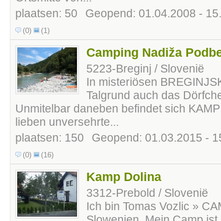
plaatsen: 50
Geopend: 01.04.2008 - 15
(0)
(1)
Camping Nadiža Podbe
5223-Breginj / Slovenië
In misteriösen BREGINJSK
Talgrund auch das Dörfch
Unmitelbar daneben befindet sich KAMP 
lieben unversehrte...
plaatsen: 150
Geopend: 01.03.2015 - 1
(0)
(16)
Kamp Dolina
3312-Prebold / Slovenië
Ich bin Tomas Vozlic » C
Slowenien. Mein Camp ist