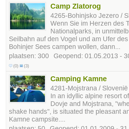
Camp Zlatorog
4265-Bohinjsko Jezero / S
Wenn Sie im Herzen des T
Nationalparks, in unmittel
Seilbahn auf den Vogel und am Ufer des 
Bohinjer Sees campen wollen, dann...
plaatsen: 300
Geopend: 01.05.2013 - 3
(0)
(3)
Camping Kamne
4281-Mojstrana / Slovenië
In an idyllic alpine resort o
Dovje and Mojstrana, ''wh
shake hands'', is situated the pleasant a
Kamne campsite....
plaatsen: 50
Geopend: 01.01.2009 - 31