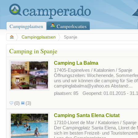
Campingplaatsen
Camperlocaties
>
Campingplaatsen
>
Spanje
Camping in Spanje
Camping La Balma
17405-Espinelves / Katalonien / Spanje
Öffnungszeiten: Wochenende, Sommerferi
uns und wir können die camping für Sie öf
campinglabalma@yahoo.es Abstand:...
plaatsen: 85
Geopend: 01.01.2015 - 31.
(0)
(3)
Camping Santa Elena Ciutat
17310-Lloret de Mar / Katalonien / Spanje
Der Campingplatz Santa Elena, Lloret de 
sich im besten Freizeit- und Touristenzen