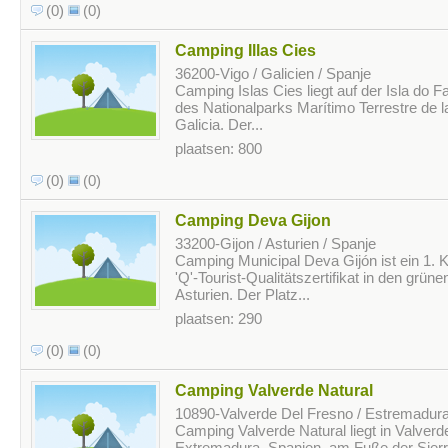
(0)
(0)
Camping Illas Cies
36200-Vigo / Galicien / Spanje
Camping Islas Cies liegt auf der Isla do Fa
des Nationalparks Marítimo Terrestre de la
Galicia. Der...
plaatsen: 800
(0)
(0)
Camping Deva Gijon
33200-Gijon / Asturien / Spanje
Camping Municipal Deva Gijón ist ein 1. 
'Q'-Tourist-Qualitätszertifikat in den grün
Asturien. Der Platz...
plaatsen: 290
(0)
(0)
Camping Valverde Natural
10890-Valverde Del Fresno / Estremadura
Camping Valverde Natural liegt in Valverd
Extremadura, Spanien, am Fuße der Sierra