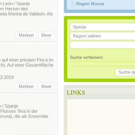
n-León / Spanje
Region Murcia
 im Herzen des
nta Marina de Valdeón. Als
Merken
Meer
Suche verfeinern:
auf einer privaten Finca im
ch). Auf einer Gesamtfläche
Suche ä
12.2019
Merken
Meer
LINKS
n / Spanje
Flusses Tera in der
amora), die als Ensemble