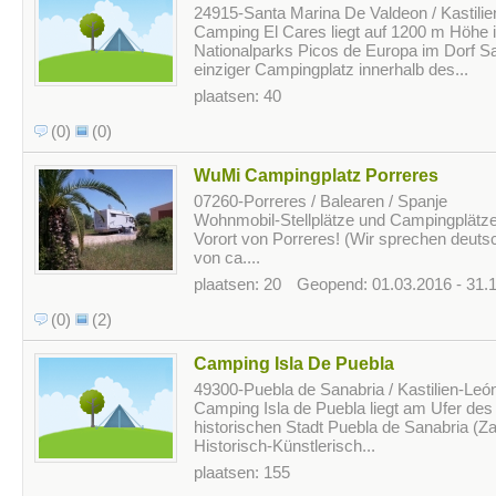
24915-Santa Marina De Valdeon / Kastilie
Camping El Cares liegt auf 1200 m Höhe
Nationalparks Picos de Europa im Dorf Sa
einziger Campingplatz innerhalb des...
plaatsen: 40
(0)
(0)
WuMi Campingplatz Porreres
07260-Porreres / Balearen / Spanje
Wohnmobil-Stellplätze und Campingplätze 
Vorort von Porreres! (Wir sprechen deuts
von ca....
plaatsen: 20
Geopend: 01.03.2016 - 31.
(0)
(2)
Camping Isla De Puebla
49300-Puebla de Sanabria / Kastilien-Leó
Camping Isla de Puebla liegt am Ufer des 
historischen Stadt Puebla de Sanabria (Z
Historisch-Künstlerisch...
plaatsen: 155