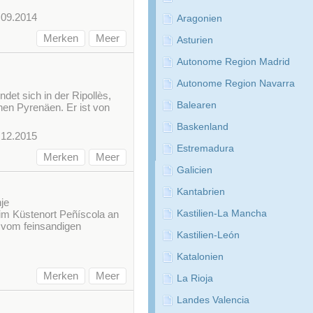
.09.2014
Aragonien
Merken
Meer
Asturien
Autonome Region Madrid
Autonome Region Navarra
et sich in der Ripollès,
Balearen
chen Pyrenäen. Er ist von
Baskenland
.12.2015
Estremadura
Merken
Meer
Galicien
Kantabrien
je
im Küstenort Peñíscola an
Kastilien-La Mancha
 vom feinsandigen
Kastilien-León
Katalonien
Merken
Meer
La Rioja
Landes Valencia