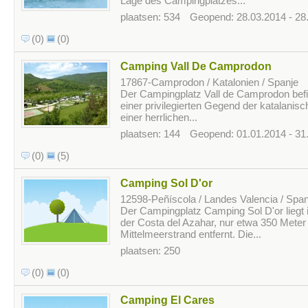
Lage des Campingplatzes...
plaatsen: 534
Geopend: 28.03.2014 - 28
(0)
(0)
Camping Vall De Camprodon
17867-Camprodon / Katalonien / Spanje
Der Campingplatz Vall de Camprodon befind
einer privilegierten Gegend der katalanis
einer herrlichen...
plaatsen: 144
Geopend: 01.01.2014 - 31
(0)
(5)
Camping Sol D'or
12598-Peñíscola / Landes Valencia / Span
Der Campingplatz Camping Sol D'or liegt 
der Costa del Azahar, nur etwa 350 Meter
Mittelmeerstrand entfernt. Die...
plaatsen: 250
(0)
(0)
Camping El Cares