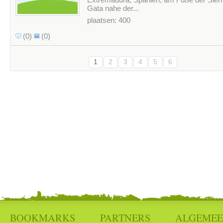
Gata nahe der...
plaatsen: 400
(0)
(0)
1
2
3
4
5
6
BOOKMARKS
PARTNERS
ALGEME