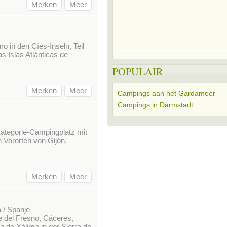
Merken
Meer
ro in den Cíes-Inseln, Teil
s Islas Atlánticas de
POPULAIR
Merken
Meer
Campings aan het Gardameer
Campings in Darmstadt
Kategorie-Campingplatz mit
en Vororten von Gijón,
Merken
Meer
 / Spanje
e del Fresno, Cáceres,
 de Xálima in der Sierra de