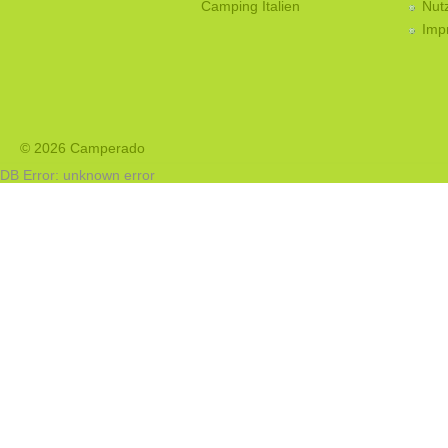
Camping Italien
Nut
Imp
© 2026 Camperado
DB Error: unknown error