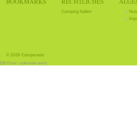
BOOKMARKS
RECHTLICHES
ALGE
Camping Italien
Nut
Imp
© 2026 Camperado
DB Error: unknown error