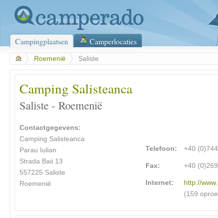
Campingplaatsen
Camperlocaties
>
Roemenië
>
Saliste
Camping Salisteanca
Saliste - Roemenië
Contactgegevens:
Camping Salisteanca
Telefoon:
+40 (0)74
Parau Iulian
Strada Baii 13
Fax:
+40 (0)26
557225 Saliste
Internet:
http://www
Roemenië
(159 opro