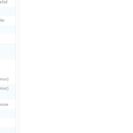
fail
lle
mur)
mur)
euse