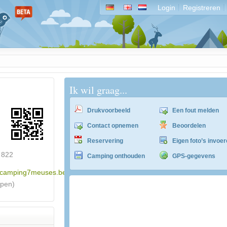
Login
Registreren
Ik wil graag...
Drukvoorbeeld
Een fout melden
Contact opnemen
Beoordelen
Reservering
Eigen foto’s invoe
 822
Camping onthouden
GPS-gegevens
w.camping7meuses.be
epen)