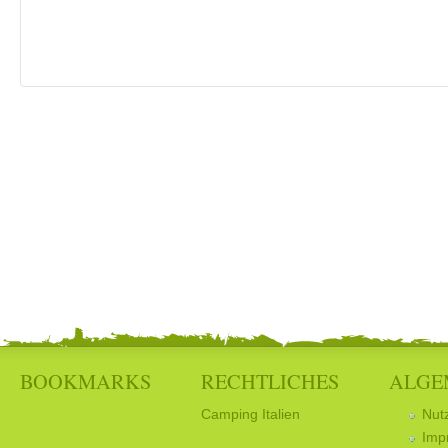
BOOKMARKS
RECHTLICHES
ALGE
Camping Italien
Nut
Imp