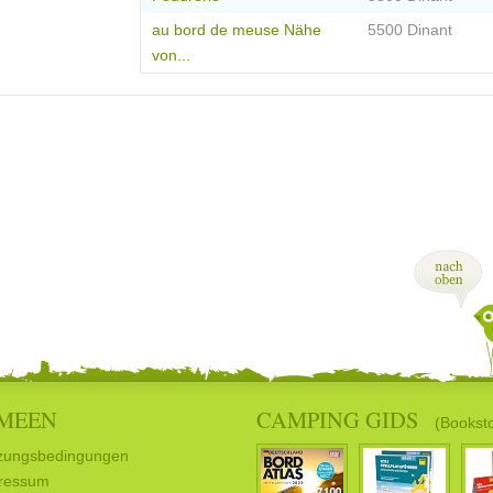
au bord de meuse Nähe
5500 Dinant
von...
MEEN
CAMPING GIDS
(Bookst
zungsbedingungen
ressum