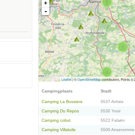
2
+
-
3
2
Leaflet
| ©
OpenStreetMap
contributors, Points ©
2
Campingplaats
Stadt
Camping La Bossiere
5537 Anhée
Camping Du Repos
5530 Yvoir
Camping cobut
5522 Falaën
Camping Villatoile
5500 Anseremme