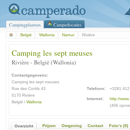
Campingplaatsen
Camperlocaties
>
België
>
Wallonia
>
Namur
>
Rivière
Camping les sept meuses
Rivière - België (Wallonia)
Contactgegevens:
Camping les sept meuses
Rue des Cortils 43
Telefoon:
+3281 412
5170 Rivière
Internet:
http://ww
België /
Wallonia
(406 opro
Prijzen
Omgeving
Contact
Foto‘s (0)
Overzicht