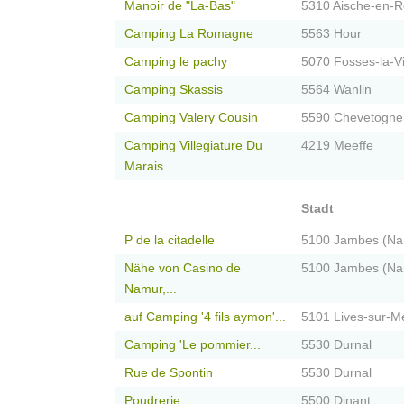
Manoir de "La-Bas"
5310 Aische-en-Re
Camping La Romagne
5563 Hour
Camping le pachy
5070 Fosses-la-Vi
Camping Skassis
5564 Wanlin
Camping Valery Cousin
5590 Chevetogne
Camping Villegiature Du
4219 Meeffe
Marais
Stadt
P de la citadelle
5100 Jambes (Na
Nähe von Casino de
5100 Jambes (Na
Namur,...
auf Camping '4 fils aymon'...
5101 Lives-sur-M
Camping 'Le pommier...
5530 Durnal
Rue de Spontin
5530 Durnal
Poudrerie
5500 Dinant