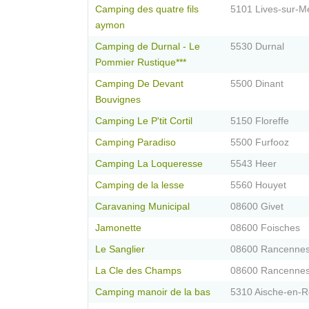
Camping des quatre fils
5101 Lives-sur-M
aymon
Camping de Durnal - Le
5530 Durnal
Pommier Rustique***
Camping De Devant
5500 Dinant
Bouvignes
Camping Le P'tit Cortil
5150 Floreffe
Camping Paradiso
5500 Furfooz
Camping La Loqueresse
5543 Heer
Camping de la lesse
5560 Houyet
Caravaning Municipal
08600 Givet
Jamonette
08600 Foisches
Le Sanglier
08600 Rancenne
La Cle des Champs
08600 Rancenne
Camping manoir de la bas
5310 Aische-en-Re