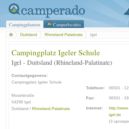
Campingplaatsen
Camperlocaties
>
Duitsland
>
Rhineland-Palatinate
>
Igel
Campingplatz Igeler Schule
Igel - Duitsland (Rhineland-Palatinate)
Contactgegevens:
Campingplatz Igeler Schule
Telefoon:
06501 - 1
Moselstraße
Fax:
06501 - 1
54298 Igel
Internet:
http://www
Duitsland /
Rhineland-Palatinate
igel.de
(3 oproepe