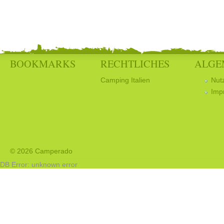
BOOKMARKS
RECHTLICHES
ALGE
Camping Italien
Nut
Imp
© 2026 Camperado
DB Error: unknown error