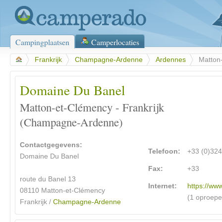
Campingplaatsen
Camperlocaties
>
Frankrijk
>
Champagne-Ardenne
>
Ardennes
>
Matton
Domaine Du Banel
Matton-et-Clémency - Frankrijk
(Champagne-Ardenne)
Contactgegevens:
Telefoon:
+33 (0)32
Domaine Du Banel
Fax:
+33
route du Banel 13
Internet:
https://ww
08110 Matton-et-Clémency
(1 oproepe
Frankrijk /
Champagne-Ardenne