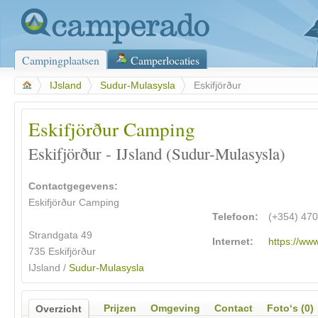
Campingplaatsen
Camperlocaties
>
IJsland
>
Sudur-Mulasysla
>
Eskifjörður
Eskifjörður Camping
Eskifjörður - IJsland (Sudur-Mulasysla)
Contactgegevens:
Eskifjörður Camping
Telefoon:
(+354) 47
Strandgata 49
Internet:
https://www
735 Eskifjörður
IJsland /
Sudur-Mulasysla
Prijzen
Omgeving
Contact
Foto‘s (0)
Overzicht