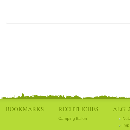
BOOKMARKS
RECHTLICHES
ALGE
Camping Italien
Nut
Imp