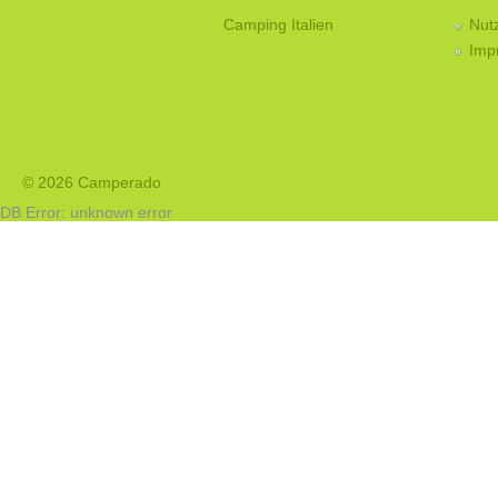
Camping Italien
Nut
Imp
© 2026 Camperado
DB Error: unknown error