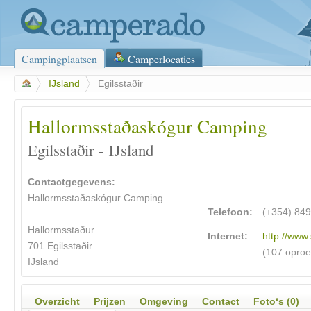
Campingplaatsen
Camperlocaties
>
IJsland
>
Egilsstaðir
Hallormsstaðaskógur Camping
Egilsstaðir - IJsland
Contactgegevens:
Hallormsstaðaskógur Camping
Telefoon:
(+354) 84
Hallormsstaður
Internet:
http://www.
701 Egilsstaðir
(107 opro
IJsland
Overzicht
Prijzen
Omgeving
Contact
Foto‘s (0)