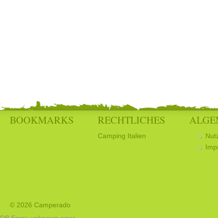
BOOKMARKS
RECHTLICHES
ALGE
Camping Italien
Nut
Imp
© 2026 Camperado