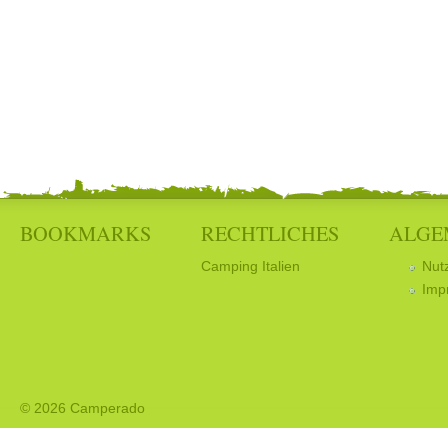
BOOKMARKS
RECHTLICHES
ALGE
Camping Italien
Nut
Imp
© 2026 Camperado