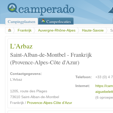
Campingplaatsen
Camperlocaties
>
Frankrijk
>
Auvergne-Rhône-Alpes
>
Haute-Savoie
>
S
L'Arbaz
Saint-Alban-de-Montbel - Frankrijk
(Provence-Alpes-Côte d'Azur)
Contactgegevens:
Telefoon:
+33 (0) 4 
L'Arbaz
Internet:
https://ca
1205, route des Plages
aiguebelett
73610 Saint-Alban-de-Montbel
(6 oproepe
Frankrijk /
Provence-Alpes-Côte d'Azur