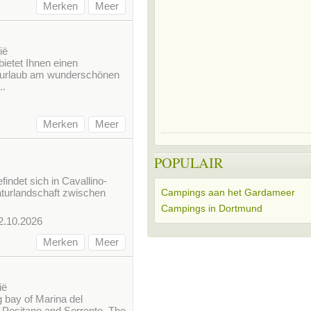
Merken
Meer
ië
ietet Ihnen einen
urlaub am wunderschönen
..
Merken
Meer
POPULAIR
indet sich in Cavallino-
Naturlandschaft zwischen
Campings aan het Gardameer
Campings in Dortmund
2.10.2026
Merken
Meer
ië
g bay of Marina del
 Positano and Sorrento, The