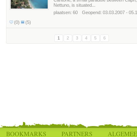
Nettuno, is situated...
plaatsen: 60
Geopend: 03.03.2007 - 05.
(0)
(5)
1
2
3
4
5
6
BOOKMARKS
PARTNERS
ALGEME