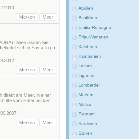
12.2010
Apulien
Merken
Meer
Basilikata
Emilia-Romagna
Friaul-Venetien
ONA) Italien lassen Sie
Kalabrien
findet sich in Sassello (in
Kampanien
09.2012
Latium
Merken
Meer
Ligurien
Lombardei
 direkt am Meer, in einer
Marken
Schritte vom Hafenbecken
Molise
.09.2007
Piemont
Merken
Meer
Sardinien
Sizilien