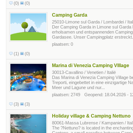
(0)
(0)
Camping Garda
25010-Limone sul Garda / Lombardei / Ital
Der Camping Garda in Limone sul Garda b
erholsamen und entspannenden Camping
Gardasee. Unser Campingplatz erstreckt.
plaatsen: 0
(1)
(0)
Marina di Venezia Camping VIllage
30013-Cavallino / Venetien / Italië
Das Marina di Venezia Camping Village bef
Treporti, eingebettet in eine einzigartige 
Meer und Lagune und nur...
plaatsen: 2749
Geopend: 18.04.2026 - 1
(3)
(3)
Holiday village & Camping Nettuno
80061-Massa Lubrense / Kampanien / Ital
The ?Nettuno? is located in the enchantin
Cantone, a small paradise between Capri,