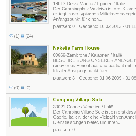
19013-Deiva Marina / Ligurien / Italië
Der Campingplatz Valdeiva ist drei Kilom
er liegt in der typischen Mittelmeersvegetat
Anfangspunkt für einen...
plaatsen: 0
Geopend: 10.02.2013 - 04.1
(1)
(24)
Nakelia Farm House
89868-Zambrone / Kalabrien / Italië
BESCHREIBUNG UNSERER ANLAGE Nakeli
renoviertes Ferienhaus und besticht mit 
Idealer Ausgangspunkt fuer...
plaatsen: 8
Geopend: 01.06.2009 - 31.0
(0)
(0)
Camping Village Sole
30021-Caorle / Venetien / Italië
Der Camping Village Sole ist ein erstklas
Caorle, Italien, der eine Vielzahl von Ann
Dienstleistungen bietet, um Ihren...
plaatsen: 0