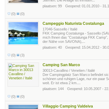
Sternen. Die Anlage ist inmitten...
plaatsen: 99
Geopend: 01.01.2010 - 31.
(0)
(0)
Campeggio Naturista Costalunga
17046-Sassello / Italië
FKK Camping Costalunga - Sassello (SAV
mich Ihnen das "Costalunga FKK Camp", be
der Nähe von SAVONA),...
plaatsen: 40
Geopend: 15.04.2012 - 30.
(0)
(3)
Camping San Marco
30013-Cavallino / Venetien / Italië
Der Campingplatz San Marco befindet sich
schönen und ruhigen Lage, nur ein paar 
weit. Er ist etwa 2 km....
plaatsen: 144
Geopend: 10.05.2007 - 22
(0)
(0)
Villaggio Camping Valdeiva