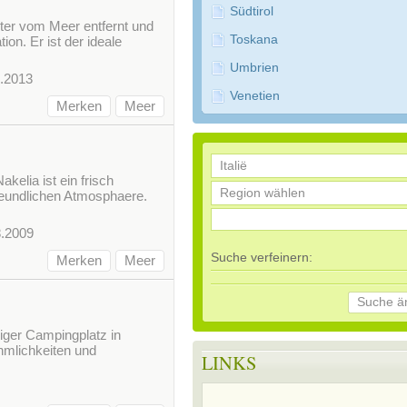
Südtirol
eter vom Meer entfernt und
Toskana
ion. Er ist der ideale
Umbrien
1.2013
Venetien
Merken
Meer
a ist ein frisch
freundlichen Atmosphaere.
8.2009
Suche verfeinern:
Merken
Meer
Suche ä
siger Campingplatz in
ehmlichkeiten und
LINKS