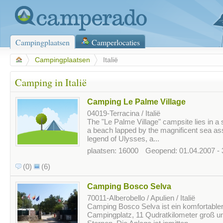
Campingplaatsen
Camperlocaties
>
Campingplaatsen
>
Italië
Camping in Italië
Camping Le Palme Village
04019-Terracina / Italië
The "Le Palme Village" campsite lies in a 
a beach lapped by the magnificent sea ass
legend of Ulysses, a...
plaatsen: 16000
Geopend: 01.04.2007 - 
(0)
(6)
Camping Bosco Selva
70011-Alberobello / Apulien / Italië
Camping Bosco Selva ist ein komfortable
Campingplatz, 11 Qudratkilometer groß u