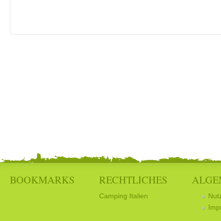
BOOKMARKS
RECHTLICHES
ALGE
Camping Italien
Nut
Imp