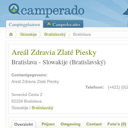
Campingplaatsen
Camperlocaties
>
Slowakije
>
Bratislavský
>
Bratislava
Areál Zdravia Zlaté Piesky
Bratislava - Slowakije (Bratislavský)
Contactgegevens:
Areál Zdravia Zlaté Piesky
Telefoon:
(+421) (0
Senecká Cesta 2
82104 Bratislava
Slowakije /
Bratislavský
Prijzen
Omgeving
Contact
Foto‘s (0)
Overzicht