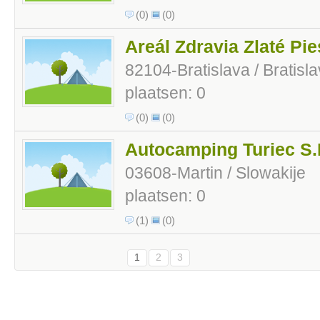
(0)
(0)
Areál Zdravia Zlaté Pi
82104-Bratislava / Bratisla
plaatsen: 0
(0)
(0)
Autocamping Turiec S.
03608-Martin / Slowakije
plaatsen: 0
(1)
(0)
1
2
3