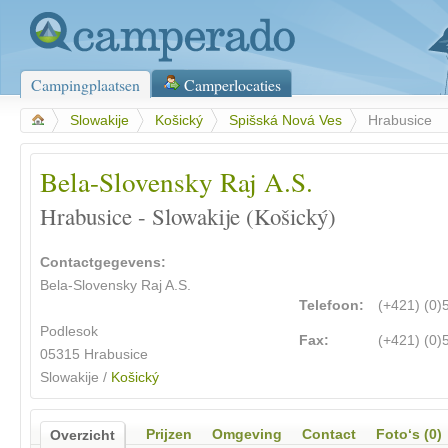
Campingplaatsen
Camperlocaties
>
Slowakije
>
Košický
>
Spišská Nová Ves
>
Hrabusice
Bela-Slovensky Raj A.S.
Hrabusice - Slowakije (Košický)
Contactgegevens:
Bela-Slovensky Raj A.S.
Telefoon:
(+421) (0
Podlesok
Fax:
(+421) (0
05315 Hrabusice
Slowakije /
Košický
Prijzen
Omgeving
Contact
Foto‘s (0)
Overzicht