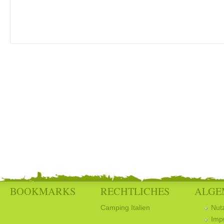
BOOKMARKS
RECHTLICHES
ALGE
Camping Italien
Nut
Imp