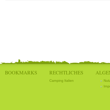
BOOKMARKS
RECHTLICHES
ALGE
Camping Italien
Nut
Imp