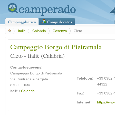
Campingplaatsen
Camperlocaties
>
Italië
>
Calabria
>
Cosenza
>
Cleto
Campeggio Borgo di Pietramala
Cleto - Italië (Calabria)
Contactgegevens:
Campeggio Borgo di Pietramala
Telefoon:
+39 0982 
Via Contrada Albergata
44322
87030 Cleto
Italië /
Calabria
Fax:
+39 0982 
Internet:
https://ww