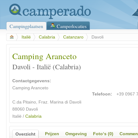
Campingplaatsen
Camperlocaties
>
Italië
>
Calabria
>
Catanzaro
>
Davoli
Camping Aranceto
Davoli - Italië (Calabria)
Contactgegevens:
Camping Aranceto
Telefoon:
+39 0967 
C.da Pitaino, Fraz. Marina di Davoli
88060 Davoli
Italië /
Calabria
Prijzen
Omgeving
Foto‘s (0)
Comment
Overzicht