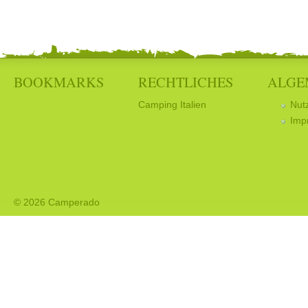
BOOKMARKS
RECHTLICHES
ALGE
Camping Italien
Nut
Imp
© 2026 Camperado