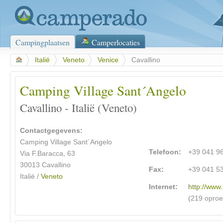
Campingplaatsen
Camperlocaties
>
Italië
>
Veneto
>
Venice
>
Cavallino
Camping Village Sant´Angelo
Cavallino - Italië (Veneto)
Contactgegevens:
Camping Village Sant´Angelo
Telefoon:
+39 041 9
Via F.Baracca, 63
30013 Cavallino
Fax:
+39 041 5
Italië /
Veneto
Internet:
http://www.
(219 opro