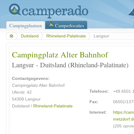
Campingplaatsen
Camperlocaties
>
Duitsland
>
Rhineland-Palatinate
>
Langsur
Campingplatz Alter Bahnhof
Langsur - Duitsland (Rhineland-Palatinate)
Contactgegevens:
Campingplatz Alter Bahnhof
Telefoon:
+49 6501 
Uferstr. 42
54308 Langsur
Fax:
06501/137
Duitsland /
Rhineland-Palatinate
Internet:
https://ca
metzdorf.d
(205 opro