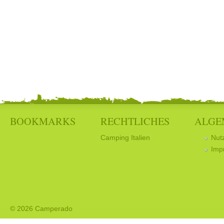
BOOKMARKS
RECHTLICHES
ALGE
Camping Italien
Nut
Imp
© 2026 Camperado