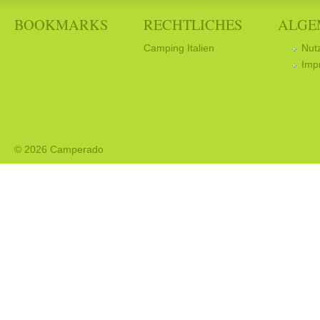
BOOKMARKS
RECHTLICHES
ALGE
Camping Italien
Nut
Imp
© 2026 Camperado