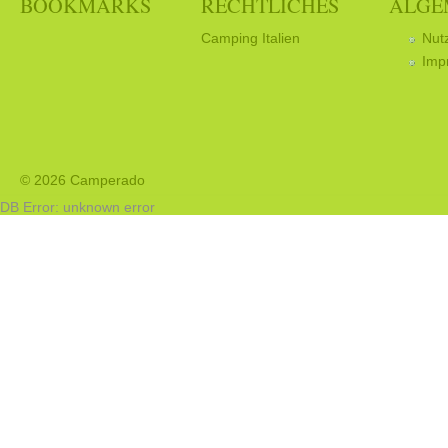
BOOKMARKS
RECHTLICHES
ALGE
Camping Italien
Nut
Imp
© 2026 Camperado
DB Error: unknown error