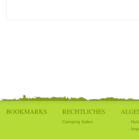
BOOKMARKS
RECHTLICHES
ALGE
Camping Italien
Nut
Imp