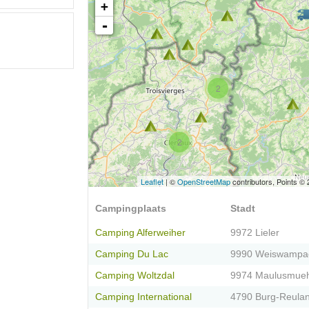
+
-
2
2
Leaflet
| ©
OpenStreetMap
contributors, Points ©
Campingplaats
Stadt
Camping Alferweiher
9972 Lieler
Camping Du Lac
9990 Weiswampa
Camping Woltzdal
9974 Maulusmueh
Camping International
4790 Burg-Reula