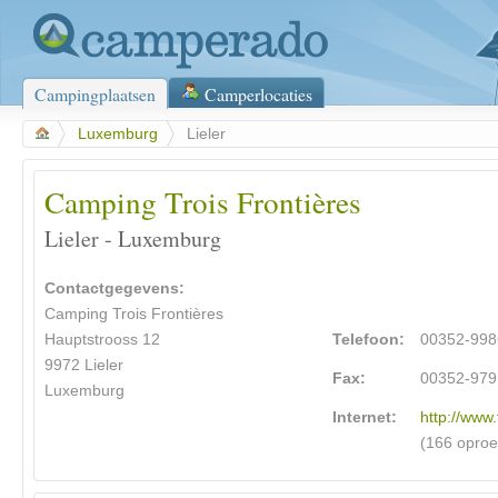
Campingplaatsen
Camperlocaties
>
Luxemburg
>
Lieler
Camping Trois Frontières
Lieler - Luxemburg
Contactgegevens:
Camping Trois Frontières
Hauptstrooss 12
Telefoon:
00352-99
9972 Lieler
Fax:
00352-97
Luxemburg
Internet:
http://www.
(166 opro