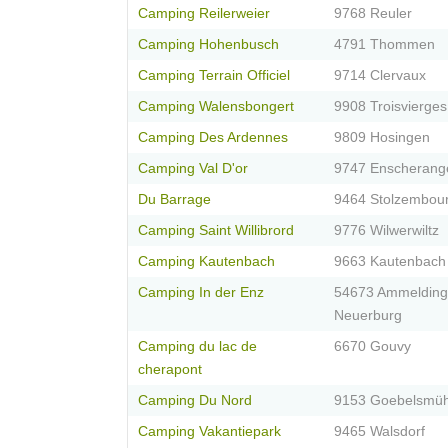
Camping Reilerweier
9768 Reuler
Camping Hohenbusch
4791 Thommen
Camping Terrain Officiel
9714 Clervaux
Camping Walensbongert
9908 Troisvierges
Camping Des Ardennes
9809 Hosingen
Camping Val D'or
9747 Enscherang
Du Barrage
9464 Stolzembou
Camping Saint Willibrord
9776 Wilwerwiltz
Camping Kautenbach
9663 Kautenbach
Camping In der Enz
54673 Ammelding
Neuerburg
Camping du lac de
6670 Gouvy
cherapont
Camping Du Nord
9153 Goebelsmüh
Camping Vakantiepark
9465 Walsdorf