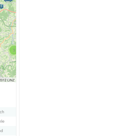
3
 2012 LINZ
ch
le
nd