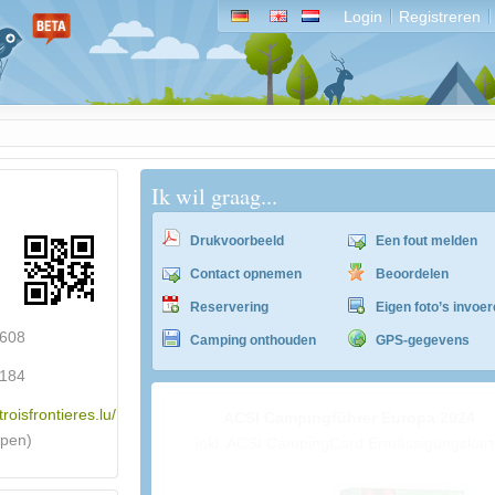
Login
Registreren
Ik wil graag...
Drukvoorbeeld
Een fout melden
Contact opnemen
Beoordelen
Reservering
Eigen foto’s invoe
8608
Camping onthouden
GPS-gegevens
9184
troisfrontieres.lu/
ACSI Campingführer Europa 2024
epen)
inkl. ACSI CampingCard Ermässigungskart