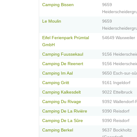
Camping Bissen
9659
Heiderscheidergr
Le Moulin
9659
Heiderscheidergr
Eifel Ferienpark Prümtal
54649 Waxweiler
GmbH
Camping Fuussekaul
9156 Heiderschei
Camping De Reenert
9156 Heiderschei
Camping Im Aal
9650 Esch-sur-sû
Camping Gritt
9161 Ingeldorf
Camping Kalkesdelt
9022 Ettelbruck
Camping Du Rivage
9392 Wallendorf-
Camping De La Rivière
9390 Reisdorf
Camping De La Sûre
9390 Reisdorf
Camping Berkel
9637 Bockholtz