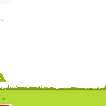
ler
ore)