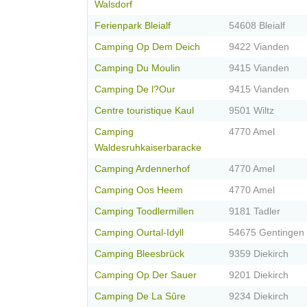
Walsdorf
Ferienpark Bleialf
54608 Bleialf
Camping Op Dem Deich
9422 Vianden
Camping Du Moulin
9415 Vianden
Camping De l?Our
9415 Vianden
Centre touristique Kaul
9501 Wiltz
Camping
4770 Amel
Waldesruhkaiserbaracke
Camping Ardennerhof
4770 Amel
Camping Oos Heem
4770 Amel
Camping Toodlermillen
9181 Tadler
Camping Ourtal-Idyll
54675 Gentingen
Camping Bleesbrück
9359 Diekirch
Camping Op Der Sauer
9201 Diekirch
Camping De La Sûre
9234 Diekirch