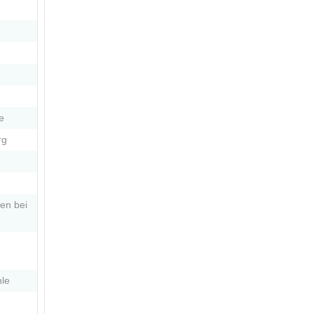
e
rg
en bei
le