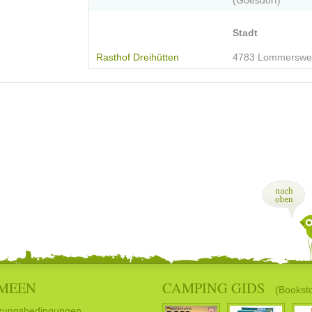
(Goesdorf)
Stadt
Rasthof Dreihütten
4783 Lommerswei
MEEN
CAMPING GIDS
(Bookst
zungsbedingungen