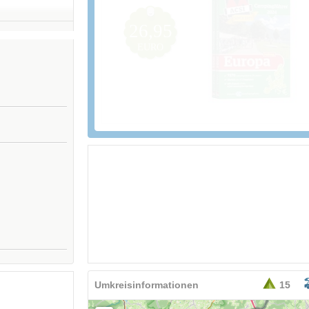
26,95
EURO
Umkreisinformationen
15