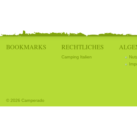
BOOKMARKS
RECHTLICHES
ALGE
Camping Italien
Nut
Imp
© 2026 Camperado