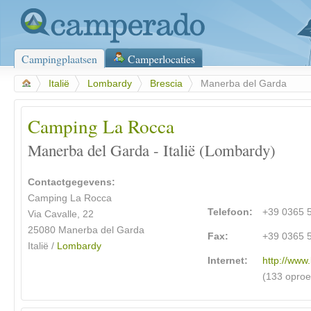
Campingplaatsen
Camperlocaties
>
Italië
>
Lombardy
>
Brescia
>
Manerba del Garda
Camping La Rocca
Manerba del Garda - Italië (Lombardy)
Contactgegevens:
Camping La Rocca
Telefoon:
+39 0365 
Via Cavalle, 22
25080 Manerba del Garda
Fax:
+39 0365 
Italië /
Lombardy
Internet:
http://www
(133 opro