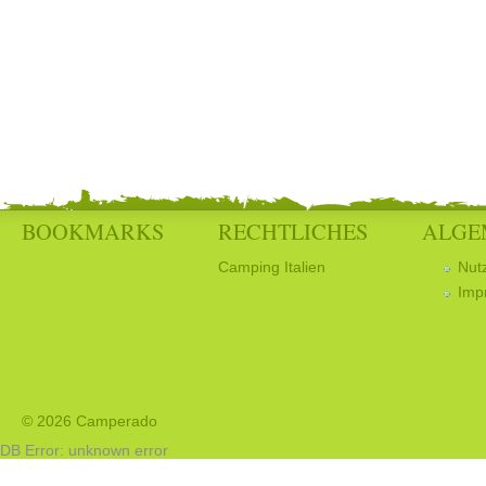
BOOKMARKS
RECHTLICHES
ALGE
Camping Italien
Nut
Imp
© 2026 Camperado
DB Error: unknown error