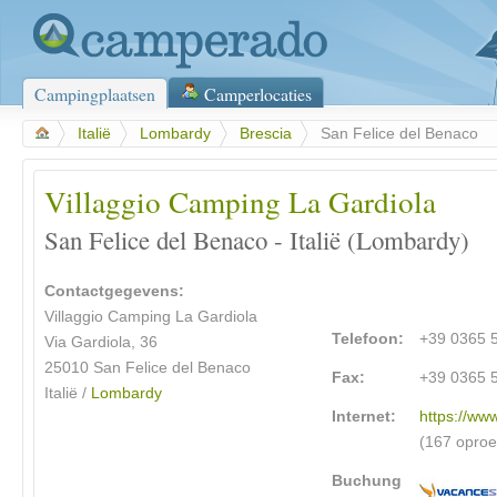
Campingplaatsen
Camperlocaties
>
Italië
>
Lombardy
>
Brescia
>
San Felice del Benaco
Villaggio Camping La Gardiola
San Felice del Benaco - Italië (Lombardy)
Contactgegevens:
Villaggio Camping La Gardiola
Telefoon:
+39 0365 
Via Gardiola, 36
25010 San Felice del Benaco
Fax:
+39 0365 
Italië /
Lombardy
Internet:
https://ww
(167 opro
Buchung