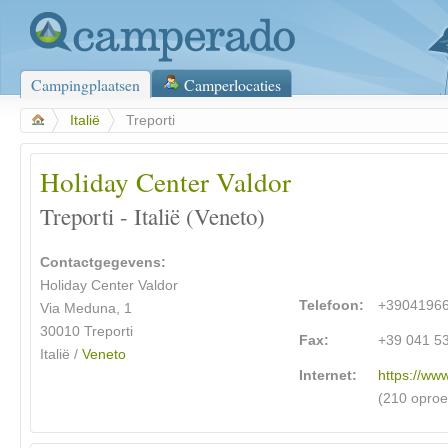
Campingplaatsen
Camperlocaties
>
Italië
>
Treporti
Holiday Center Valdor
Treporti - Italië (Veneto)
Contactgegevens:
Holiday Center Valdor
Telefoon:
+3904196
Via Meduna, 1
30010 Treporti
Fax:
+39 041 5
Italië /
Veneto
Internet:
https://www
(210 opro