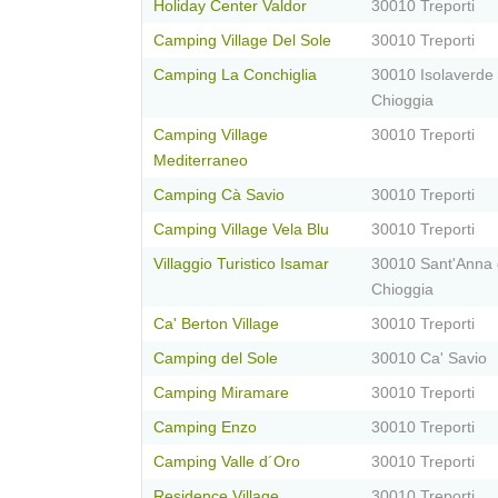
Holiday Center Valdor
30010 Treporti
Camping Village Del Sole
30010 Treporti
Camping La Conchiglia
30010 Isolaverde 
Chioggia
Camping Village
30010 Treporti
Mediterraneo
Camping Cà Savio
30010 Treporti
Camping Village Vela Blu
30010 Treporti
Villaggio Turistico Isamar
30010 Sant'Anna 
Chioggia
Ca' Berton Village
30010 Treporti
Camping del Sole
30010 Ca' Savio
Camping Miramare
30010 Treporti
Camping Enzo
30010 Treporti
Camping Valle d´Oro
30010 Treporti
Residence Village
30010 Treporti