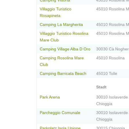
Camping Vittoria
45010 Rosolina 
Villaggio Turistico
45010 Rosolina 
Rosapineta
Camping La Margherita
45010 Rosolina 
Villaggio Turistico Rosolina
45010 Rosolina 
Mare Club
Camping Village Alba D Oro
30030 Cà Nogher
Camping Rosolina Mare
45010 Rosolina
Club
Camping Barricata Beach
45010 Tolle
Stadt
Park Arena
30010 Isolaverde 
Chioggia
Parcheggio Comunale
30010 Isolaverde 
Chioggia
Parkplatz Isola Unione
30015 Chioggia