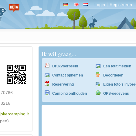
Login
Registreren
Ik wil graag...
Drukvoorbeeld
Een fout melden
Contact opnemen
Beoordelen
Reservering
Eigen foto’s invoe
370766
Camping onthouden
GPS-gegevens
68216
.jokercamping.it
ACSI Campingführer Europa 2024
epen)
inkl. ACSI CampingCard Ermässigungskart