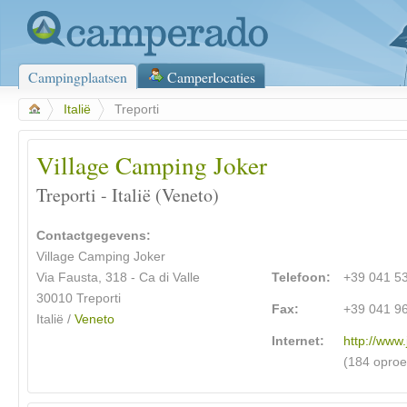
Campingplaatsen
Camperlocaties
>
Italië
>
Treporti
Village Camping Joker
Treporti - Italië (Veneto)
Contactgegevens:
Village Camping Joker
Via Fausta, 318 - Ca di Valle
Telefoon:
+39 041 5
30010 Treporti
Fax:
+39 041 9
Italië /
Veneto
Internet:
http://www
(184 opro