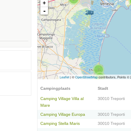
+
-
7
Leaflet
| ©
OpenStreetMap
contributors, Points ©
6
Campingplaats
Stadt
Camping Village Villa al
30010 Treporti
Mare
Camping Village Europa
30010 Treporti
Camping Stella Maris
30010 Treporti