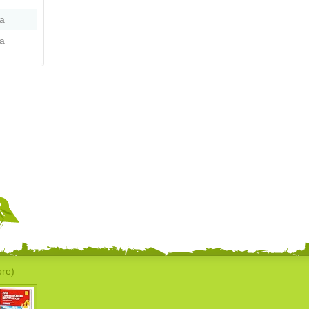
a
a
ore)