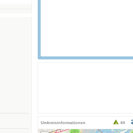
26,95
EURO
Umkreisinformationen
44
2