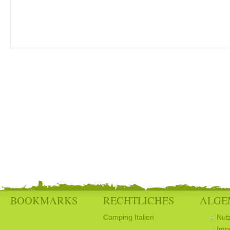
BOOKMARKS
RECHTLICHES
ALGE
Camping Italien
Nut
Imp