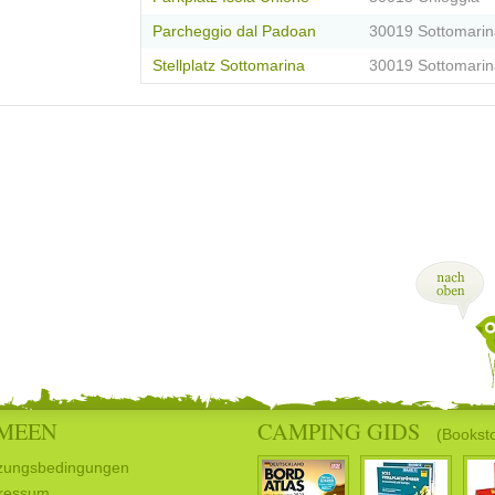
Parcheggio dal Padoan
30019 Sottomarin
Stellplatz Sottomarina
30019 Sottomarin
MEEN
CAMPING GIDS
(Bookst
zungsbedingungen
ressum