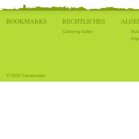
BOOKMARKS
RECHTLICHES
ALGE
Camping Italien
Nut
Imp
© 2026 Camperado