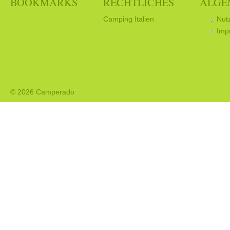
BOOKMARKS
RECHTLICHES
ALGE
Camping Italien
Nut
Imp
© 2026 Camperado